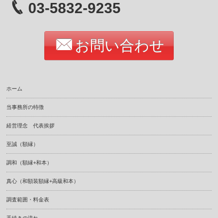
03-5832-9235
お問い合わせ
ホーム
当事務所の特徴
経営理念 代表挨拶
至誠（額縁）
調和（額縁+和本）
真心（和額装額縁+高級和本）
調査範囲・料金表