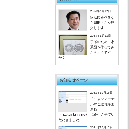
2024年4月12日
家系図を作るな
ら岡田さんを紹
介します
2023年1月12日
子孫のために家
系図を作ってみ
たらどうです
か？
お知らせページ
2022年12月19日
「ミャンマー/ビ
ルマご遺骨帰国
運動」
（http://mbr-rtj.net/）に寄付させてい
ただきました。
2021年12月17日